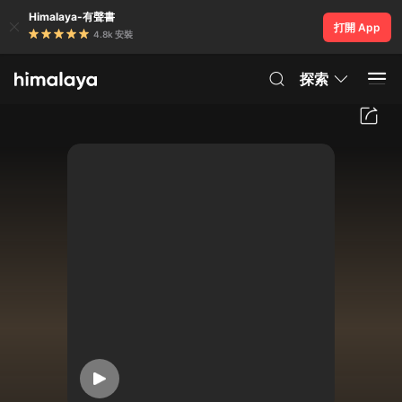
Himalaya-有聲書
打開 App
4.8k 安裝
探索