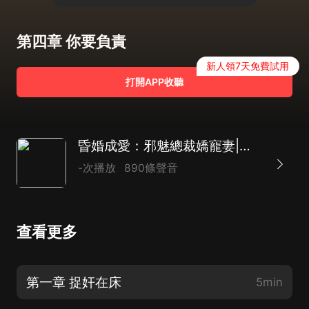
第四章 你要負責
新人領7天免費試用
打開APP收聽
昏婚成愛：邪魅總裁嬌寵妻|霸總沙豬|現言|AI多播
-次播放
890條聲音
查看更多
第一章 捉奸在床
5min