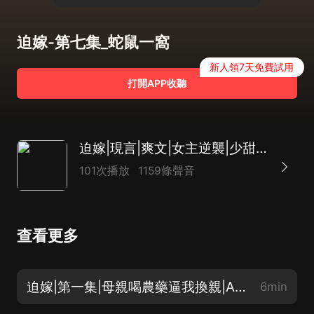
迫嫁-第七集_蛇鼠一窩
新人領7天免費試用
打開APP收聽
迫嫁|現言|爽文|女主逆襲|少甜不膩|AI多播
101次播放
1159條聲音
查看更多
迫嫁|第一集|母親喝農藥逼我換親|AI多播
6min