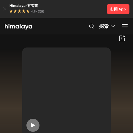
Himalaya-有聲書
打開 App
4.8k 安裝
探索