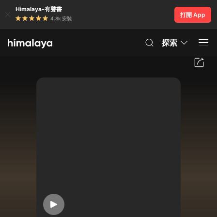
Himalaya-有聲書
打開 App
4.8k 安裝
探索