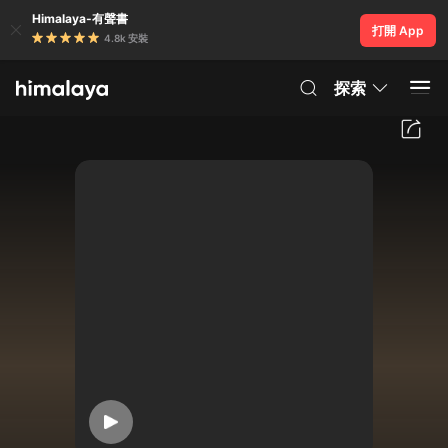
Himalaya-有聲書
打開 App
4.8k 安裝
探索