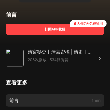
前言
新人領7天免費試用
打開APP收聽
清宮秘史丨清宮密檔 | 清史丨民國軍閥 | 康熙大帝雍正王朝孝莊秘史通讀
206次播放
534條聲音
查看更多
前言
1min