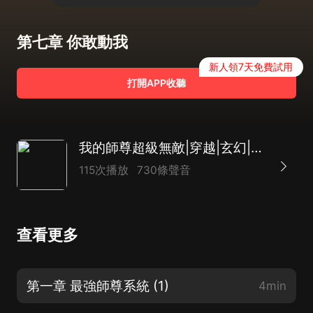
第七章 你敢動我
新人領7天免費試用
打開APP收聽
我的師尊超級無敵|穿越|玄幻|修仙|AI多播
115次播放
730條聲音
查看更多
第一章 最強師尊系統 (1)
4min