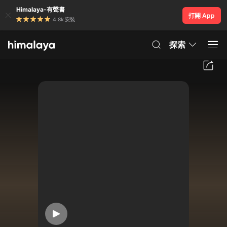
Himalaya-有聲書
打開 App
4.8k 安裝
探索