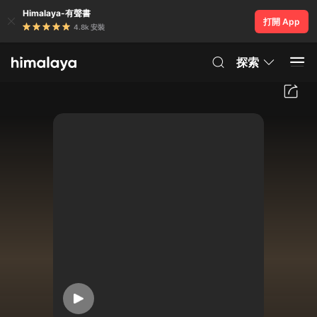
Himalaya-有聲書
打開 App
4.8k 安裝
探索