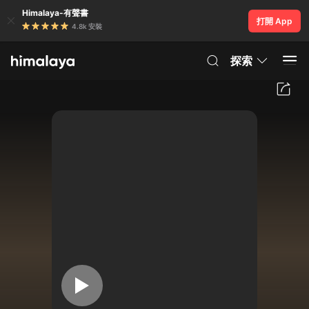
Himalaya-有聲書
打開 App
4.8k 安裝
探索