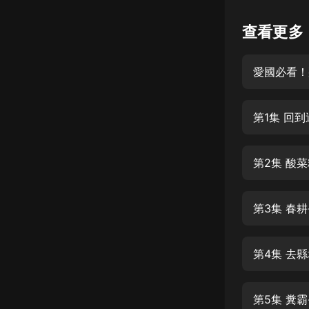
懸疑
查看更多
科幻
愛國必看！
好書精講
外語
第1集 回到
耽美
認知思維
第2集 酸菜
人文
音樂
第3集 春耕
粵語
第4集 去
頭條
娛樂
第5集 糞