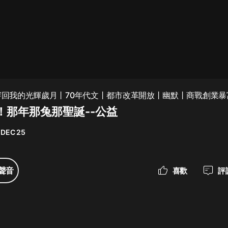
最佳女婿｜都市異能多人有聲劇｜一
種侃侃｜有聲小說
一種侃侃
米小圈上學記:一二三年級 | 暢銷出版
丨穿回我的光輝歲月丨70年代文丨都市改革開放丨幽默丨商戰創業暴
物
！那年那兔那聖誕--公益
米小圈
 DEC 25
破壞者聯盟篇1-4季·猴子警長科學探
案記|寶寶巴士
寶寶巴士
聲音
喜歡
評
大奉打更人丨頭陀淵領銜多人有聲
劇|暢聽全集|王鶴棣、田曦薇主演影
視劇原著|賣報小郎君
頭陀淵講故事
總有這樣的歌只想一個人聽