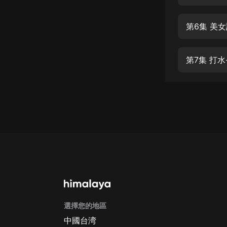
經典名著
人物傳記
第6集 美
電影
生活
第7集 打
英語
日語
課程
少兒教育
二次元
教育培訓
IT科技
選擇您的地區
汽車
中國台湾