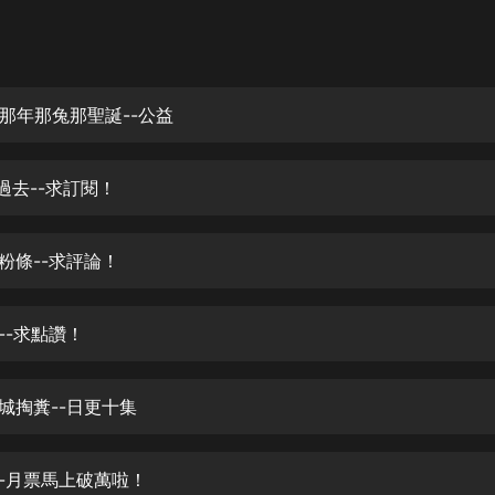
灰姑娘音樂
郭德綱於謙相聲全集
德雲社郭德綱相聲VIP
那年那兔那聖誕--公益
安全警長啦咘啦哆·假期篇|新篇章加
更|寶寶巴士故事
過去--求訂閱！
寶寶巴士
凡人修仙傳|楊洋主演影視原著|薑廣
濤配音多播版本
粉條--求評論！
光合積木
--求點讚！
摸金天師【第一季】（紫襟演播）
有聲的紫襟
縣城掏糞--日更十集
無敵六皇子|爆笑穿越|無敵流皇子|安
燃領銜有聲小說
安燃
霸-月票馬上破萬啦！