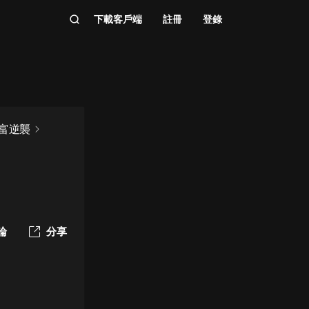
下載客戶端
註冊
登錄
富逆襲
論
分享