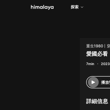
探索
全部
小說
個人成長
重生1980
相聲評書
愛國必看
兒童
7min
2023
歷史
情感治愈
播放
健康養生
商業財經
詳細信息
廣播劇