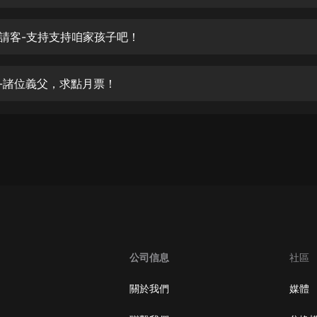
生命科學篇1-2·猴子警長科學探案記|
寶寶巴士科普
寶寶巴士
女請客-支持支持咱家孩子吧！
【新民間劇場】我的老千江湖｜ 有聲
的紫襟｜ 魔幻千手
水-諸位義父，求點月票！
有聲的紫襟
《夜色鋼琴曲》
夜色鋼琴曲趙海洋
太荒吞天訣丨熱血玄幻丨紫襟領銜有
聲劇
有聲的紫襟
嫡女貴嫁 | 一刀蘇蘇團隊制作 | 古言
宮鬥重生爽文 多人有聲劇
公司信息
社區
一刀蘇蘇
中國大案紀實 | 每日一驚案！真實案
關於我們
媒體
件恐怖刑偵尚文
大舌頭尚文