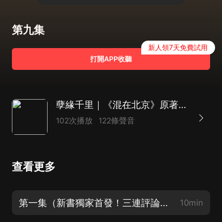
第九集
新人領7天免費試用
打開APP收聽
孽緣千里｜《混在北京》原著作者新寫實長篇｜精品多播
102次播放
122條聲音
查看更多
第一集（新書獨家首發！三連評論區聊上世紀故事抽月卡！）
10min