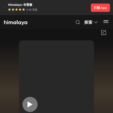
Himalaya-有聲書
打開 App
4.8k 安裝
探索