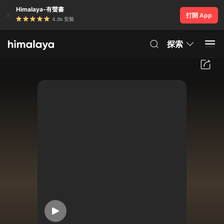
Himalaya-有聲書
打開 App
4.8k 安裝
探索