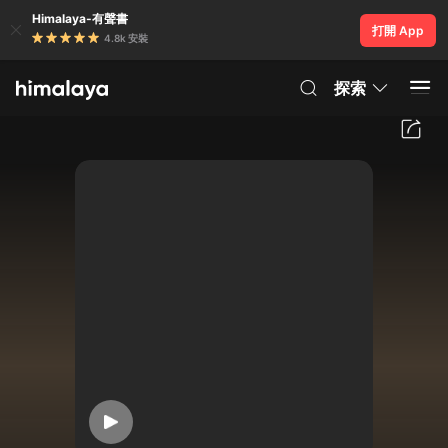
Himalaya-有聲書
打開 App
4.8k 安裝
探索