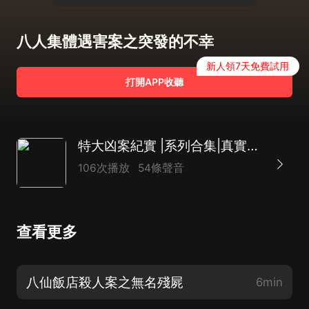
八人集體遇害案之突發的不幸
新人領7天免費試用
打開APP收聽
特大凶案紀實 |系列合集|真實案件 | 刑偵大案|懸案
106次播放
54條聲音
查看更多
八仙飯店殺人案之無名殘屍
6min