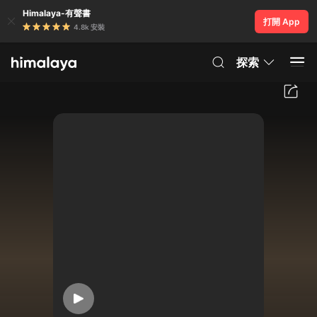
Himalaya-有聲書
打開 App
4.8k 安裝
探索