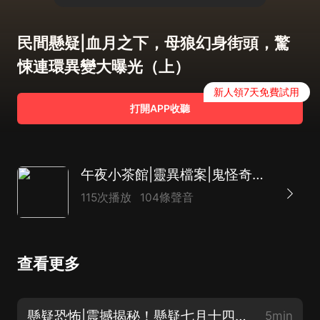
民間懸疑|血月之下，母狼幻身街頭，驚
悚連環異變大曝光（上）
新人領7天免費試用
打開APP收聽
午夜小茶館|靈異檔案|鬼怪奇談|懸疑恐怖鬼故事
115次播放
104條聲音
查看更多
懸疑恐怖|震撼揭秘！懸疑七月十四，每個轉角都是驚喜！（上）
5min