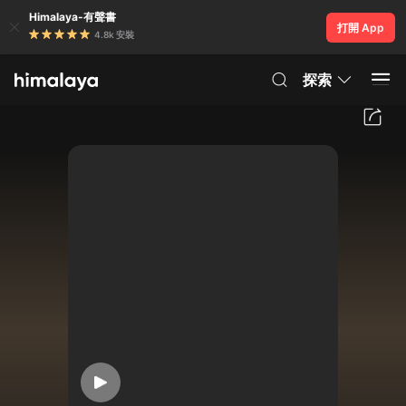
Himalaya-有聲書
打開 App
4.8k 安裝
探索