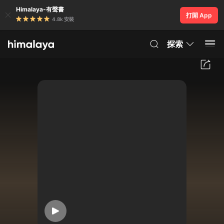
Himalaya-有聲書
打開 App
4.8k 安裝
探索