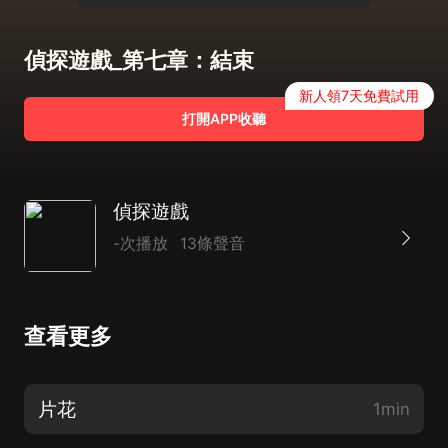
偵探遊戲_第七章：結束
新人領7天免費試用
打開APP收聽
偵探遊戲
-次播放
13條聲音
查看更多
片花
1min