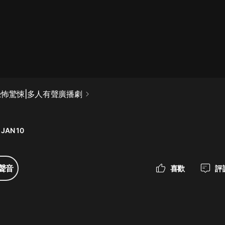
最佳女婿｜都市異能多人有聲劇｜一
種侃侃｜有聲小說
一種侃侃
米小圈上學記:一二三年級 | 暢銷出版
恐怖驚悚|多人有聲廣播劇
物
）
米小圈
 JAN 10
破壞者聯盟篇1-4季·猴子警長科學探
案記|寶寶巴士
寶寶巴士
聲音
喜歡
評
大奉打更人丨頭陀淵領銜多人有聲
劇|暢聽全集|王鶴棣、田曦薇主演影
視劇原著|賣報小郎君
頭陀淵講故事
總有這樣的歌只想一個人聽