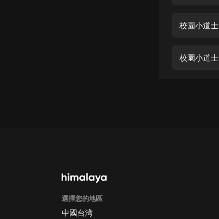
經典名著
人物傳記
校園小道士
電影
生活
校園小道士
英語
日語
課程
少兒教育
二次元
教育培訓
IT科技
選擇您的地區
汽車
中國台湾