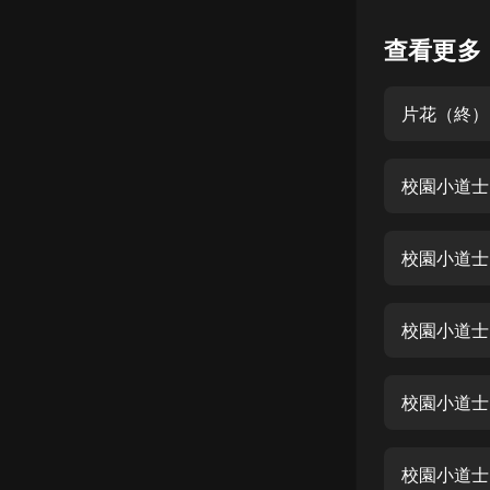
懸疑
查看更多
科幻
片花（終）
好書精講
外語
校園小道士
耽美
認知思維
校園小道士
人文
音樂
校園小道士
粵語
校園小道士
頭條
娛樂
校園小道士