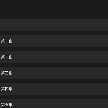
灰姑娘音樂
郭德綱於謙相聲全集
德雲社郭德綱相聲VIP
安全警長啦咘啦哆·假期篇|新篇章加
更|寶寶巴士故事
 第一集
寶寶巴士
凡人修仙傳|楊洋主演影視原著|薑廣
濤配音多播版本
 第二集
光合積木
 第三集
摸金天師【第一季】（紫襟演播）
有聲的紫襟
 第四集
無敵六皇子|爆笑穿越|無敵流皇子|安
燃領銜有聲小說
安燃
 第五集