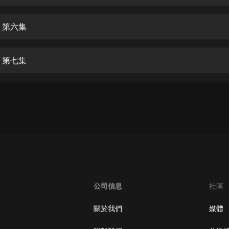
生命科學篇1-2·猴子警長科學探案記|
寶寶巴士科普
寶寶巴士
 第六集
【新民間劇場】我的老千江湖｜ 有聲
的紫襟｜ 魔幻千手
 第七集
有聲的紫襟
《夜色鋼琴曲》
夜色鋼琴曲趙海洋
太荒吞天訣丨熱血玄幻丨紫襟領銜有
聲劇
有聲的紫襟
嫡女貴嫁 | 一刀蘇蘇團隊制作 | 古言
宮鬥重生爽文 多人有聲劇
公司信息
社區
一刀蘇蘇
中國大案紀實 | 每日一驚案！真實案
關於我們
媒體
件恐怖刑偵尚文
大舌頭尚文