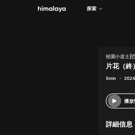
探索
全部
小說
個人成長
校園小道士|
相聲評書
片花（終
兒童
5min
2024
歷史
情感治愈
播放
健康養生
商業財經
詳細信息
廣播劇