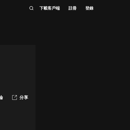
下載客戶端
註冊
登錄
論
分享