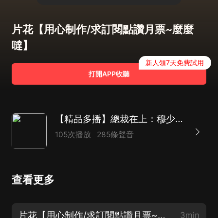
片花【用心制作/求訂閱點讚月票~麼麼
噠】
新人領7天免費試用
打開APP收聽
【精品多播】總裁在上：穆少輕點寵|浪漫言情|文學小說|霸總豪門
105次播放
285條聲音
查看更多
片花【用心制作/求訂閱點讚月票~麼麼噠】
3min