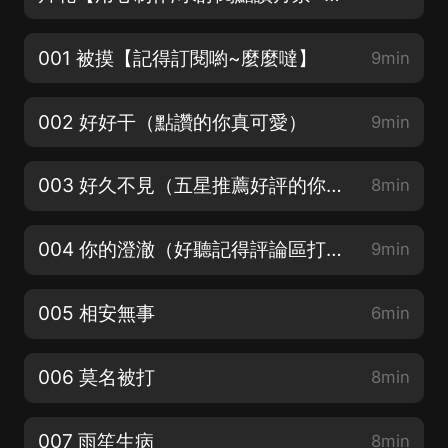
001 被摸【記得訂閱喲~麼麼噠】
9min
002 好好干（點讚的你真可愛）
9min
003 好久不見（五星推薦好評的你會發財）
8min
004 你的澄澈（好聽記得評論區打卡~）
9min
005 相安無事
6min
006 莫名被打
8min
007 雨笙生病
8min