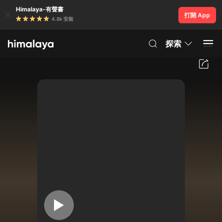
Himalaya-有聲書
打開 App
4.8k 安裝
探索