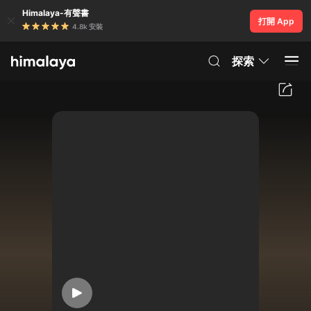
Himalaya-有聲書
打開 App
4.8k 安裝
探索