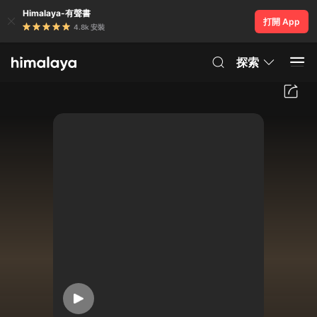
Himalaya-有聲書
打開 App
4.8k 安裝
探索