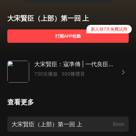
大宋賢臣（上部）第一回 上
新人領7天免費試用
打開APP收聽
大宋賢臣：寇準傳 | 一代良臣賢相 | 話說宋朝 | 宋真宗檀淵之盟 | 人物傳記：中國古代十大名相 | 歷史
730次播放
300條聲音
查看更多
大宋賢臣（上部）第一回 上
5min