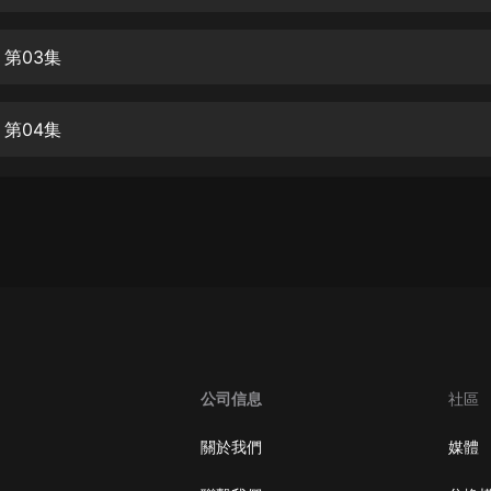
生命科學篇1-2·猴子警長科學探案記|
寶寶巴士科普
寶寶巴士
 第03集
【新民間劇場】我的老千江湖｜ 有聲
的紫襟｜ 魔幻千手
 第04集
有聲的紫襟
《夜色鋼琴曲》
夜色鋼琴曲趙海洋
太荒吞天訣丨熱血玄幻丨紫襟領銜有
聲劇
有聲的紫襟
嫡女貴嫁 | 一刀蘇蘇團隊制作 | 古言
宮鬥重生爽文 多人有聲劇
公司信息
社區
一刀蘇蘇
中國大案紀實 | 每日一驚案！真實案
關於我們
媒體
件恐怖刑偵尚文
大舌頭尚文