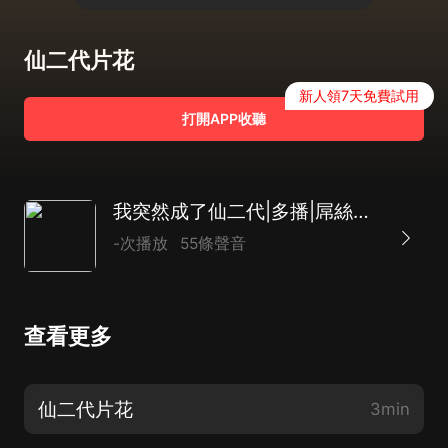
仙二代片花
新人領7天免費試用
打開APP收聽
我突然成了仙二代|多播|屌絲逆襲爽文
-次播放
55條聲音
查看更多
仙二代片花
3min