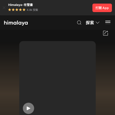
Himalaya-有聲書
打開 App
4.8k 安裝
探索