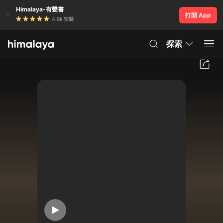
Himalaya-有聲書
打開 App
4.8k 安裝
探索