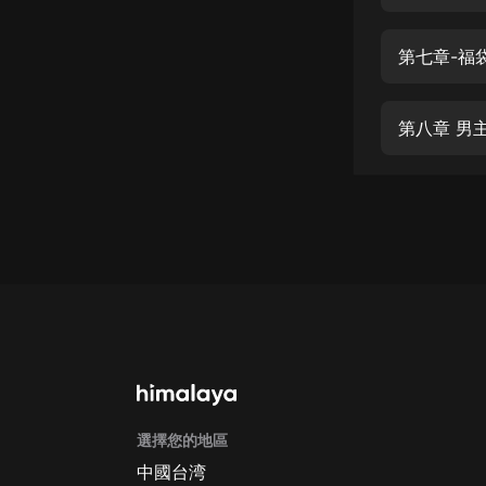
經典名著
人物傳記
第七章-福
電影
生活
第八章 男
英語
日語
課程
少兒教育
二次元
教育培訓
IT科技
選擇您的地區
汽車
中國台湾