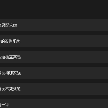
灰姑娘音樂
郭德綱於謙相聲全集
德雲社郭德綱相聲VIP
撓男配求婚
安全警長啦咘啦哆·假期篇|新篇章加
更|寶寶巴士故事
爹的簽到系統
寶寶巴士
凡人修仙傳|楊洋主演影視原著|薑廣
濤配音多播版本
占道德至高點
光合積木
鍋技術哪家強
摸金天師【第一季】（紫襟演播）
有聲的紫襟
道友不死貧道
無敵六皇子|爆笑穿越|無敵流皇子|安
燃領銜有聲小說
安燃
將一軍