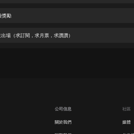
生命科學篇1-2·猴子警長科學探案記|
寶寶巴士科普
寶寶巴士
袋獎勵
【新民間劇場】我的老千江湖｜ 有聲
的紫襟｜ 魔幻千手
主出場（求訂閱，求月票，求讚讚）
有聲的紫襟
《夜色鋼琴曲》
夜色鋼琴曲趙海洋
太荒吞天訣丨熱血玄幻丨紫襟領銜有
聲劇
有聲的紫襟
嫡女貴嫁 | 一刀蘇蘇團隊制作 | 古言
宮鬥重生爽文 多人有聲劇
公司信息
社區
一刀蘇蘇
中國大案紀實 | 每日一驚案！真實案
關於我們
媒體
件恐怖刑偵尚文
大舌頭尚文