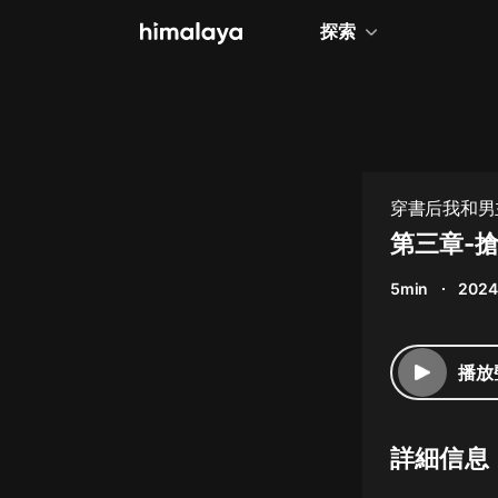
探索
全部
小說
個人成長
穿書后我和男
相聲評書
第三章-
兒童
5min
2024
歷史
情感治愈
播放
健康養生
商業財經
詳細信息
廣播劇