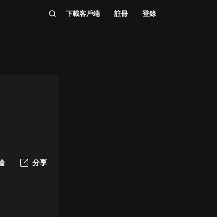
下載客戶端
註冊
登錄
論
分享