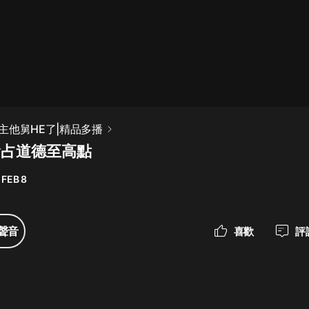
最佳女婿｜都市異能多人有聲劇｜一
種侃侃｜有聲小說
一種侃侃
米小圈上學記:一二三年級 | 暢銷出版
主他舅HE了|精品多播
物
搶占道德至高點
米小圈
 FEB 8
破壞者聯盟篇1-4季·猴子警長科學探
案記|寶寶巴士
寶寶巴士
聲音
喜歡
評
大奉打更人丨頭陀淵領銜多人有聲
劇|暢聽全集|王鶴棣、田曦薇主演影
視劇原著|賣報小郎君
頭陀淵講故事
總有這樣的歌只想一個人聽