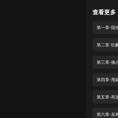
懸疑
查看更多
科幻
第一章-阻
好書精講
外語
第二章 坑
耽美
認知思維
第三章-搶
人文
音樂
第四章-甩
粵語
第五章-死
頭條
娛樂
第六章-反