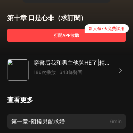
第十章 口是心非（求訂閱）
新人領7天免費試用
打開APP收聽
穿書后我和男主他舅HE了|精品多播
186次播放
643條聲音
查看更多
第一章-阻撓男配求婚
6min