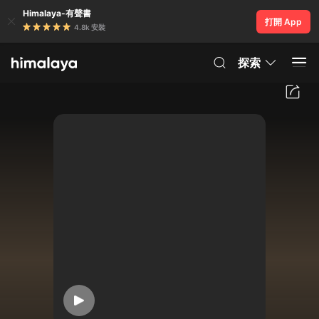
Himalaya-有聲書
打開 App
4.8k 安裝
探索