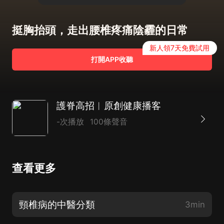
挺胸抬頭，走出腰椎疼痛陰霾的日常
新人領7天免費試用
打開APP收聽
護脊高招︱原創健康播客
-次播放
100條聲音
查看更多
頸椎病的中醫分類
3min