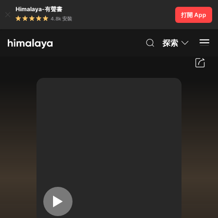
Himalaya-有聲書
打開 App
4.8k 安裝
探索