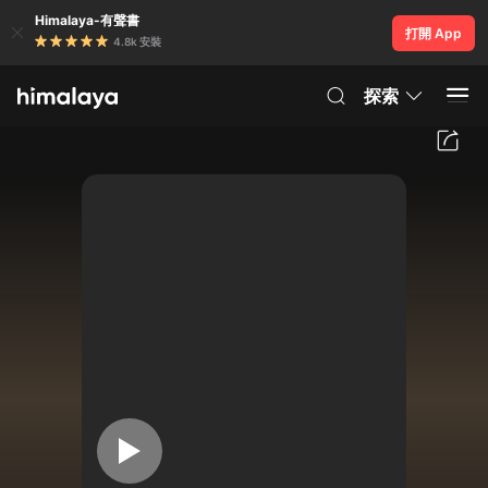
Himalaya-有聲書
打開 App
4.8k 安裝
探索