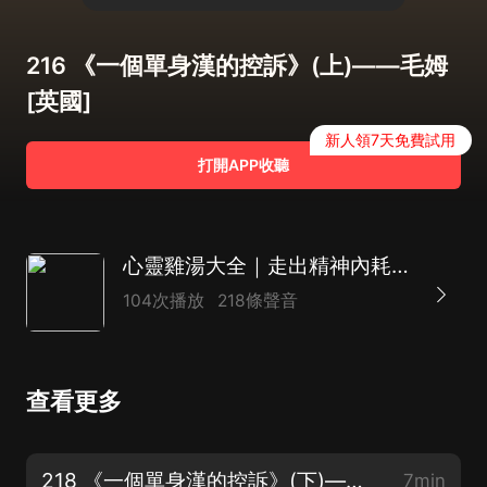
216 《一個單身漢的控訴》(上)——毛姆
[英國]
新人領7天免費試用
打開APP收聽
心靈雞湯大全｜走出精神內耗，掃除心靈負擔，發揮自我潛能｜成功路上的心靈佐餐，生命途中的智慧指南針
104次播放
218條聲音
查看更多
218 《一個單身漢的控訴》(下)——毛姆[英國]【完】
7min