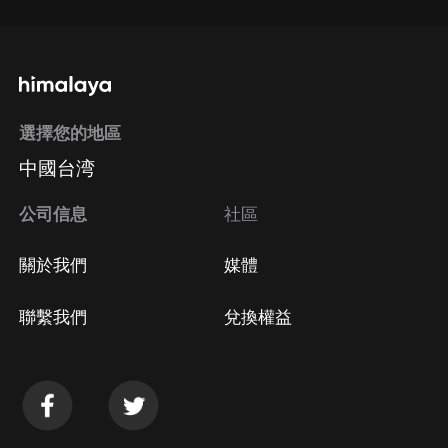
選擇您的地區
中國台湾
公司信息
社區
關於我們
媒體
聯繫我們
兌換權益