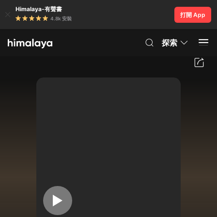
Himalaya-有聲書
打開 App
4.8k 安裝
探索