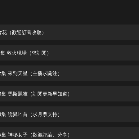
灰姑娘音樂
郭德綱於謙相聲全集
德雲社郭德綱相聲VIP
片花（歡迎訂閱收聽）
安全警長啦咘啦哆·假期篇|新篇章加
更|寶寶巴士故事
01集 救火現場（求訂閱）
寶寶巴士
凡人修仙傳|楊洋主演影視原著|薑廣
濤配音多播版本
02集 來到天星（主播求關注）
光合積木
03集 馬斯麗雅（訂閱更新早知道）
摸金天師【第一季】（紫襟演播）
有聲的紫襟
04集 詭異匕首（求月票支持）
無敵六皇子|爆笑穿越|無敵流皇子|安
燃領銜有聲小說
安燃
05集 神秘女子（歡迎評論、分享）