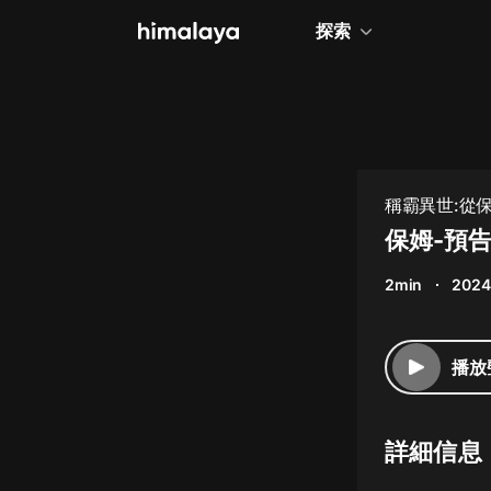
探索
全部
小說
個人成長
稱霸異世:從
相聲評書
保姆-預
兒童
2min
2024
歷史
情感治愈
播放
健康養生
商業財經
詳細信息
廣播劇