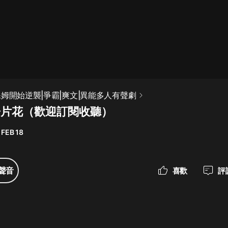
最佳女婿｜都市異能多人有聲劇｜一
種侃侃｜有聲小說
一種侃侃
米小圈上學記:一二三年級 | 暢銷出版
保姆開始逆襲|爭霸|爽文|異能多人有聲劇
物
告片花（歡迎訂閱收聽）
米小圈
 FEB 18
破壞者聯盟篇1-4季·猴子警長科學探
案記|寶寶巴士
寶寶巴士
聲音
喜歡
評
大奉打更人丨頭陀淵領銜多人有聲
劇|暢聽全集|王鶴棣、田曦薇主演影
視劇原著|賣報小郎君
頭陀淵講故事
總有這樣的歌只想一個人聽