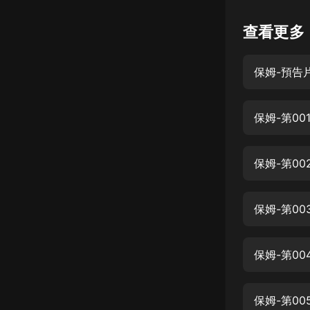
懸疑
查看更多
科幻
保姆-預告
好書精講
外語
保姆-第0
耽美
認知思維
保姆-第0
人文
音樂
保姆-第0
粵語
保姆-第0
頭條
娛樂
保姆-第0