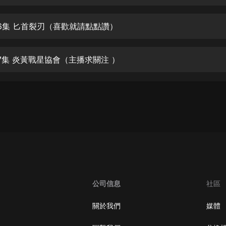
生命科學篇1-2·猴子警長科學探案記|
寶寶巴士科普
寶寶巴士
06集 匕首裂刃（喜歡就請點點讚）
【新民間劇場】我的老千江湖｜ 有聲
的紫襟｜ 魔幻千手
07集 炎黃戰星協會（主播求關注 ）
有聲的紫襟
《夜色鋼琴曲》
夜色鋼琴曲趙海洋
太荒吞天訣丨熱血玄幻丨紫襟領銜有
聲劇
有聲的紫襟
嫡女貴嫁 | 一刀蘇蘇團隊制作 | 古言
宮鬥重生爽文 多人有聲劇
公司信息
社區
一刀蘇蘇
中國大案紀實 | 每日一驚案！真實案
關於我們
媒體
件恐怖刑偵尚文
大舌頭尚文