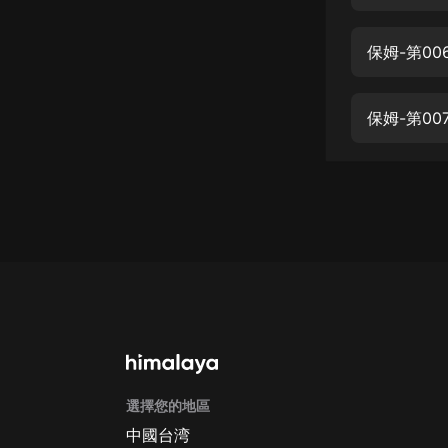
經典名著
人物傳記
保姆-第0
電影
生活
保姆-第0
英語
日語
課程
少兒教育
二次元
教育培訓
IT科技
選擇您的地區
汽車
中國台湾