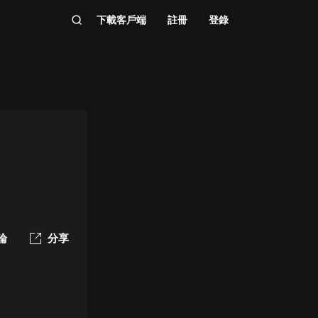
下載客戶端
註冊
登錄
論
分享