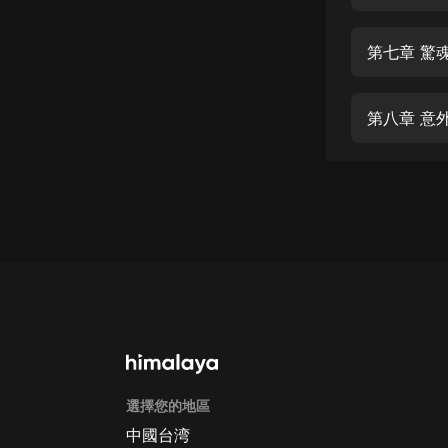
經典名著
人物傳記
第七章 驚
電影
生活
第八章 意
英語
日語
課程
少兒教育
二次元
教育培訓
IT科技
選擇您的地區
汽車
中國台湾