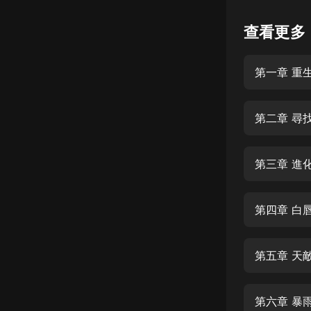
懸疑
查看更多
科幻
第一章 重
好書精講
外語
第二章 尋
耽美
認知思維
第三章 進
人文
音樂
第四章 白
粵語
第五章 天
頭條
娛樂
第六章 暴