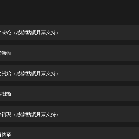
灰姑娘音樂
郭德綱於謙相聲全集
德雲社郭德綱相聲VIP
生成蛇（感謝點讚月票支持）
安全警長啦咘啦哆·假期篇|新篇章加
更|寶寶巴士故事
找獵物
寶寶巴士
凡人修仙傳|楊洋主演影視原著|薑廣
濤配音多播版本
化開始（感謝點讚月票支持）
光合積木
唇樹蜥
摸金天師【第一季】（紫襟演播）
有聲的紫襟
敵初現（感謝點讚月票支持）
無敵六皇子|爆笑穿越|無敵流皇子|安
燃領銜有聲小說
安燃
雨將至