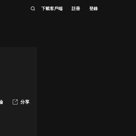
下載客戶端
註冊
登錄
論
分享