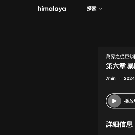
探索
全部
小說
個人成長
萬界之從巨蟒
相聲評書
第六章 
兒童
7min
2024
歷史
情感治愈
播放
健康養生
商業財經
詳細信息
廣播劇