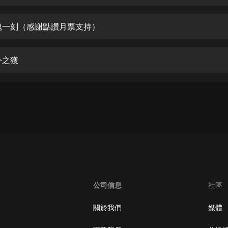
生命科學篇1-2·猴子警長科學探案記|
寶寶巴士科普
寶寶巴士
魂一刻（感謝點讚月票支持）
【新民間劇場】我的老千江湖｜ 有聲
的紫襟｜ 魔幻千手
外之獲
有聲的紫襟
《夜色鋼琴曲》
夜色鋼琴曲趙海洋
太荒吞天訣丨熱血玄幻丨紫襟領銜有
聲劇
有聲的紫襟
嫡女貴嫁 | 一刀蘇蘇團隊制作 | 古言
宮鬥重生爽文 多人有聲劇
公司信息
社區
一刀蘇蘇
中國大案紀實 | 每日一驚案！真實案
關於我們
媒體
件恐怖刑偵尚文
大舌頭尚文