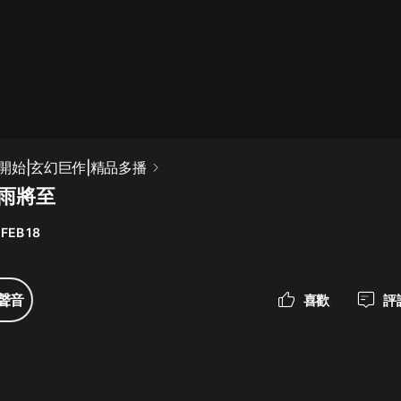
最佳女婿｜都市異能多人有聲劇｜一
種侃侃｜有聲小說
一種侃侃
米小圈上學記:一二三年級 | 暢銷出版
開始|玄幻巨作|精品多播
物
暴雨將至
米小圈
 FEB 18
破壞者聯盟篇1-4季·猴子警長科學探
案記|寶寶巴士
寶寶巴士
聲音
喜歡
評
大奉打更人丨頭陀淵領銜多人有聲
劇|暢聽全集|王鶴棣、田曦薇主演影
視劇原著|賣報小郎君
頭陀淵講故事
總有這樣的歌只想一個人聽