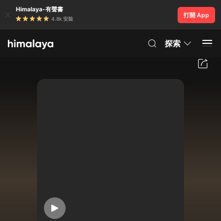
Himalaya-有聲書
打開 App
4.8k 安裝
探索