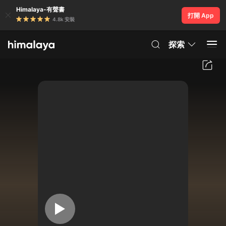
Himalaya-有聲書
打開 App
4.8k 安裝
探索