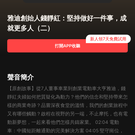
雅迪創始人錢靜紅：堅持做好一件事，成
就更多人（二）
新人領7天免費試用
打開APP收聽
聲音簡介
【原創故事】從7人董事車業到創業電動車大亨雅迪，錢
靜紅夫婦如何把質疑化為動力？他們的信念和堅持帶來怎
樣的商業奇跡？品嘗深夜食堂的溫情，我們的創業旅程中
又有哪些觸動？啟程在視野的另一端，不止摩托，也有電
動新夢想，一起來看他們怎樣共鑄家業。 02:04 電動
車：中國短距離通勤的完美解決方案 04:05 堅守崗位，