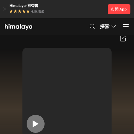
Himalaya-有聲書
打開 App
4.8k 安裝
探索