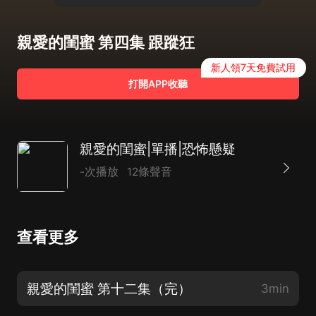
親愛的閨蜜 第四集 跟蹤狂
新人領7天免費試用
打開APP收聽
親愛的閨蜜|單播|恐怖懸疑
-次播放
12條聲音
查看更多
親愛的閨蜜 第十二集（完）
3min