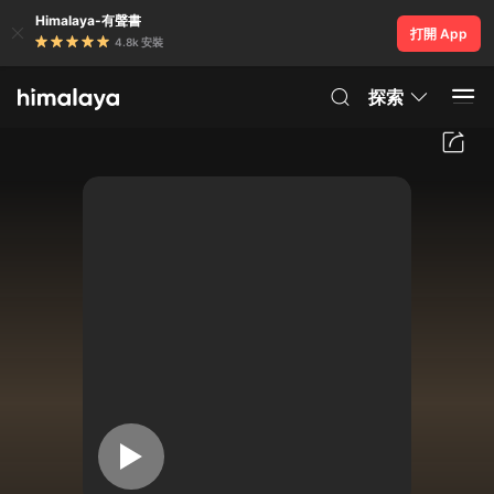
Himalaya-有聲書
打開 App
4.8k 安裝
探索