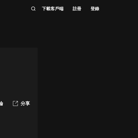
下載客戶端
註冊
登錄
論
分享