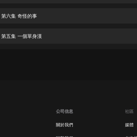
生命科學篇1-2·猴子警長科學探案記|
寶寶巴士科普
寶寶巴士
 第六集 奇怪的事
【新民間劇場】我的老千江湖｜ 有聲
的紫襟｜ 魔幻千手
 第五集 一個單身漢
有聲的紫襟
《夜色鋼琴曲》
夜色鋼琴曲趙海洋
太荒吞天訣丨熱血玄幻丨紫襟領銜有
聲劇
有聲的紫襟
嫡女貴嫁 | 一刀蘇蘇團隊制作 | 古言
宮鬥重生爽文 多人有聲劇
公司信息
社區
一刀蘇蘇
中國大案紀實 | 每日一驚案！真實案
關於我們
媒體
件恐怖刑偵尚文
大舌頭尚文