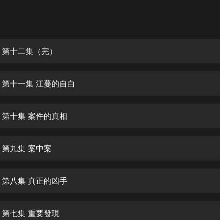
灰姑娘音樂
郭德綱於謙相聲全集
德雲社郭德綱相聲VIP
 第十二集（完）
安全警長啦咘啦哆·假期篇|新篇章加
更|寶寶巴士故事
 第十一集 江蔓的自白
寶寶巴士
凡人修仙傳|楊洋主演影視原著|薑廣
濤配音多播版本
 第十集 案件的真相
光合積木
 第九集 案中案
摸金天師【第一季】（紫襟演播）
有聲的紫襟
 第八集 真正的凶手
無敵六皇子|爆笑穿越|無敵流皇子|安
燃領銜有聲小說
安燃
 第七集 重要發現