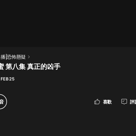
最佳女婿｜都市異能多人有聲劇｜一
種侃侃｜有聲小說
一種侃侃
米小圈上學記:一二三年級 | 暢銷出版
單播|恐怖懸疑
物
蜜 第八集 真正的凶手
米小圈
 FEB 25
破壞者聯盟篇1-4季·猴子警長科學探
案記|寶寶巴士
寶寶巴士
音
喜歡
評
大奉打更人丨頭陀淵領銜多人有聲
劇|暢聽全集|王鶴棣、田曦薇主演影
視劇原著|賣報小郎君
頭陀淵講故事
總有這樣的歌只想一個人聽