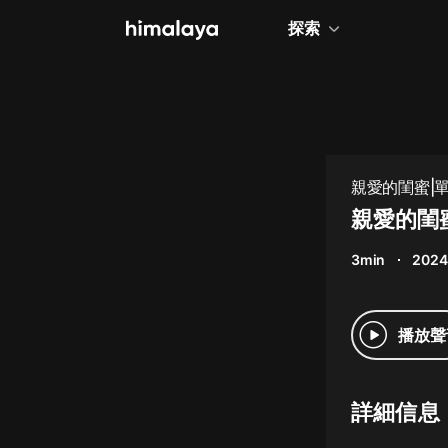
探索
全部
小說
個人成長
親愛的閨蜜|
相聲評書
親愛的閨
兒童
3min
2024
歷史
情感治愈
播放聲
健康養生
商業財經
詳細信息
廣播劇