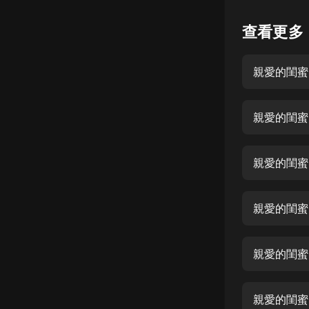
懸疑
查看更多
科幻
親愛的閨蜜
好書精講
外語
親愛的閨蜜
耽美
認知思維
親愛的閨蜜
人文
音樂
親愛的閨蜜
粵語
親愛的閨蜜
頭條
娛樂
親愛的閨蜜