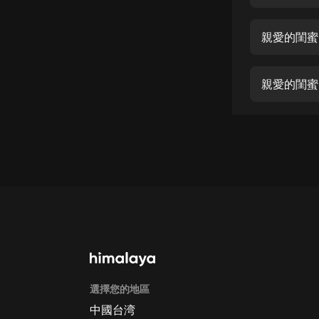
經典名著
人物傳記
親愛的閨蜜
電影
生活
親愛的閨蜜
英語
日語
課程
少兒教育
二次元
教育培訓
IT科技
選擇您的地區
汽車
中國台湾