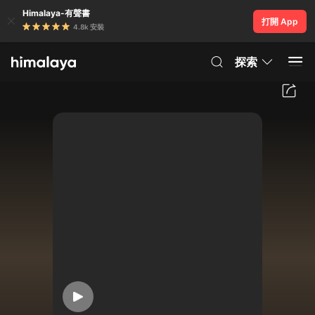
Himalaya-有聲書
打開 App
4.8k 安裝
探索