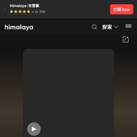
Himalaya-有聲書
打開 App
4.8k 安裝
探索