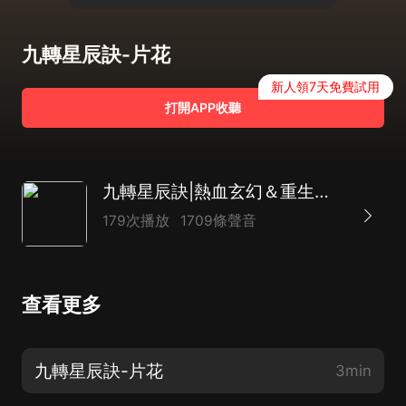
九轉星辰訣-片花
新人領7天免費試用
打開APP收聽
九轉星辰訣|熱血玄幻＆重生戰神＆全能萬界|多人有聲
179次播放
1709條聲音
查看更多
九轉星辰訣-片花
3min