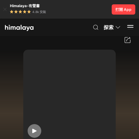
Himalaya-有聲書
打開 App
4.8k 安裝
探索