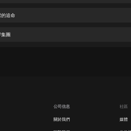
生命科學篇1-2·猴子警長科學探案記|
寶寶巴士科普
寶寶巴士
雪的追命
【新民間劇場】我的老千江湖｜ 有聲
的紫襟｜ 魔幻千手
宇集團
有聲的紫襟
《夜色鋼琴曲》
夜色鋼琴曲趙海洋
太荒吞天訣丨熱血玄幻丨紫襟領銜有
聲劇
有聲的紫襟
嫡女貴嫁 | 一刀蘇蘇團隊制作 | 古言
宮鬥重生爽文 多人有聲劇
公司信息
社區
一刀蘇蘇
中國大案紀實 | 每日一驚案！真實案
關於我們
媒體
件恐怖刑偵尚文
大舌頭尚文