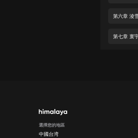
經典名著
人物傳記
第六章 淩
電影
生活
第七章 寰
英語
日語
課程
少兒教育
二次元
教育培訓
IT科技
選擇您的地區
汽車
中國台湾