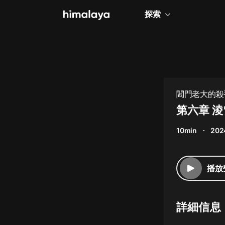
探索
全部
小說
個人成長
閻門老大的殺手妻
相聲評書
第六章 
兒童
10min
202
歷史
情感治愈
播放
健康養生
商業財經
詳細信息
廣播劇