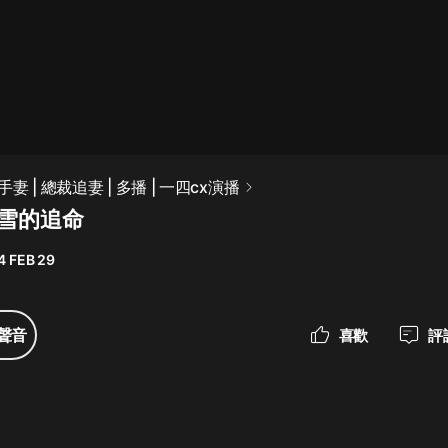
最佳女婿｜都市異能多人有聲劇｜一
種侃侃｜有聲小說
一種侃侃
米小圈上學記:一二三年級 | 暢銷出版
 | 總裁追妻 | 多播 | 一四cx演播
物
淩雪的追命
米小圈
4 FEB 29
破壞者聯盟篇1-4季·猴子警長科學探
案記|寶寶巴士
寶寶巴士
聲音
喜歡
評
大奉打更人丨頭陀淵領銜多人有聲
劇|暢聽全集|王鶴棣、田曦薇主演影
視劇原著|賣報小郎君
頭陀淵講故事
總有這樣的歌只想一個人聽