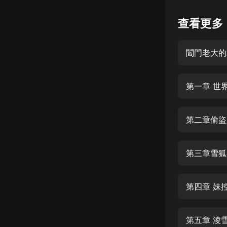
懸疑
查看更多
科幻
閻門老大的
好書精講
外語
第一章 世
耽美
認知思維
第二章偷盜
人文
音樂
第三章雪狐
粵語
第四章 妹
頭條
娛樂
第五章 淩