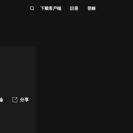
下載客戶端
註冊
登錄
論
分享