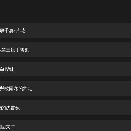
灰姑娘音樂
郭德綱於謙相聲全集
德雲社郭德綱相聲VIP
殺手妻-片花
安全警長啦咘啦哆·假期篇|新篇章加
更|寶寶巴士故事
界第三殺手雪狐
寶寶巴士
凡人修仙傳|楊洋主演影視原著|薑廣
濤配音多播版本
白櫻鏈
光合積木
與歐陽寒的約定
摸金天師【第一季】（紫襟演播）
有聲的紫襟
控的沈書毅
無敵六皇子|爆笑穿越|無敵流皇子|安
燃領銜有聲小說
安燃
雪回來了