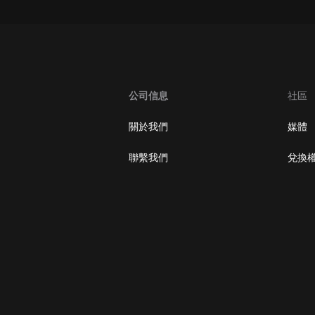
大秦：不裝了，你爹我是秦始皇丨爆
笑穿越丨伍壹劇社多人劇|趙家繼承
人秦朝
伍壹劇社
詭秘之主 | 多人有聲劇丨同名動畫原
著 | 西幻克蘇魯 | 烏賊作品
公司信息
社區
8082Audio
關於我們
媒體
重生1980：開局迎娶姐姐閨蜜丨頭
陀淵領銜丨重生八零丨精品多人有聲
聯繫我們
兌換
劇
頭陀淵講故事
成何體統丨雙穿反套路爆笑爽文丨冷
月淺淺&倔強的小紅丨精品多人有聲
劇
o冷月淺淺o