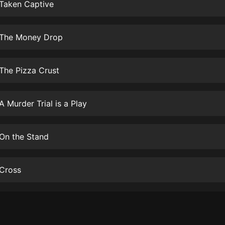
生命科學篇1-2·猴子警長科學探案記|
 Taken Captive
寶寶巴士科普
寶寶巴士
 The Money Drop
【新民間劇場】我的老千江湖｜ 有聲
的紫襟｜ 魔幻千手
有聲的紫襟
The Pizza Crust
《夜色鋼琴曲》
夜色鋼琴曲趙海洋
A Murder Trial is a Play
太荒吞天訣丨熱血玄幻丨紫襟領銜有
聲劇
On the Stand
有聲的紫襟
嫡女貴嫁 | 一刀蘇蘇團隊制作 | 古言
 Cross
宮鬥重生爽文 多人有聲劇
一刀蘇蘇
中國大案紀實 | 每日一驚案！真實案
件恐怖刑偵尚文
大舌頭尚文