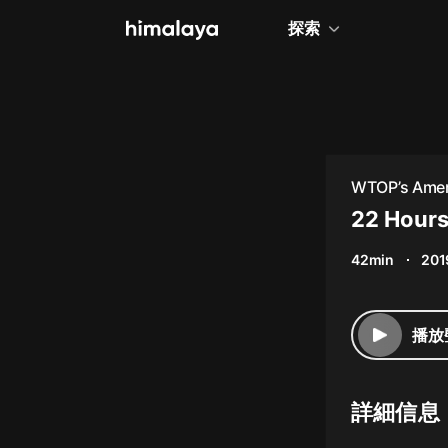
探索
全部
小說
個人成長
WTOP’s Amer
相聲評書
22 Hours
兒童
42min
201
歷史
情感治愈
播放
健康養生
商業財經
詳細信息
廣播劇