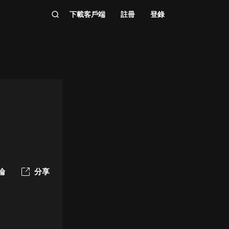
下載客戶端
註冊
登錄
論
分享