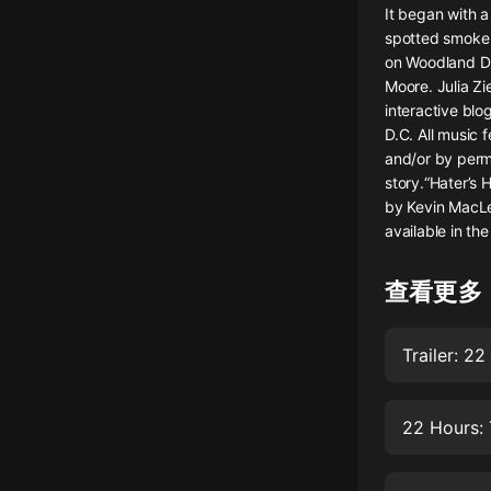
It began with a
懸疑
spotted smoke 
on Woodland Dr
科幻
Moore. Julia Z
interactive bl
好書精講
D.C. All music
外語
and/or by permis
story.“Hater’s 
耽美
by Kevin MacLe
available in t
認知思維
人文
查看更多
音樂
Trailer: 2
粵語
頭條
22 Hours: 
娛樂