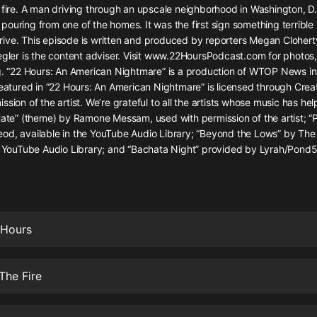
灰姑娘音樂
 fire. A man driving through an upscale neighborhood in Washington, D.
pouring from one of the homes. It was the first sign something terrib
ive. This episode is written and produced by reporters Megan Cloher
郭德綱於謙相聲全集
iegler is the content adviser. Visit www.22HoursPodcast.com for photo
德雲社郭德綱相聲VIP
og. “22 Hours: An American Nightmare” is a production of WTOP News i
 featured in “22 Hours: An American Nightmare” is licensed through Cr
安全警長啦咘啦哆·假期篇|新篇章加
sion of the artist. We’re grateful to all the artists whose music has help
更|寶寶巴士故事
Hate” (theme) by Ramone Messam, used with permission of the artist; “
寶寶巴士
od, available in the YouTube Audio Library; “Beyond the Lows” by The
he YouTube Audio Library; and “Bachata Night” provided by Lyrah/Pond5
凡人修仙傳|楊洋主演影視原著|薑廣
濤配音多播版本
光合積木
摸金天師【第一季】（紫襟演播）
2 Hours
有聲的紫襟
無敵六皇子|爆笑穿越|無敵流皇子|安
The Fire
燃領銜有聲小說
安燃