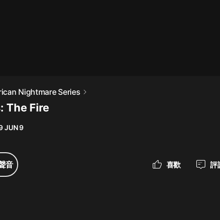
最佳女婿｜都市異能多人有聲劇｜一
種侃侃｜有聲小說
一種侃侃
米小圈上學記:一二三年級 | 暢銷出版
ican Nightmare Series
物
: The Fire
米小圈
9 JUN 9
破壞者聯盟篇1-4季·猴子警長科學探
案記|寶寶巴士
寶寶巴士
聲音
喜歡
評
大奉打更人丨頭陀淵領銜多人有聲
劇|暢聽全集|王鶴棣、田曦薇主演影
視劇原著|賣報小郎君
頭陀淵講故事
總有這樣的歌只想一個人聽