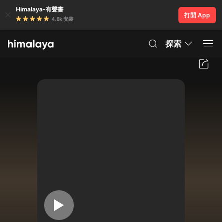
Himalaya-有聲書
打開 App
4.8k 安裝
探索