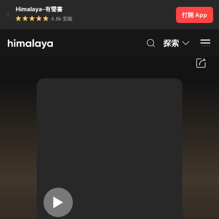
Himalaya-有聲書
打開 App
4.8k 安裝
探索