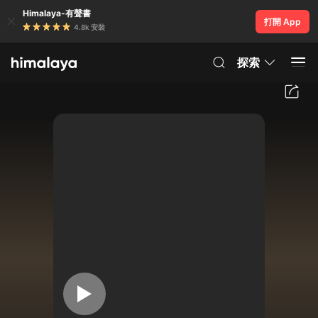
Himalaya-有聲書
打開 App
4.8k 安裝
探索