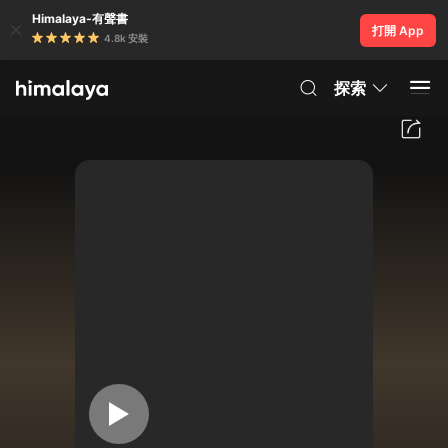
Himalaya-有聲書
打開 App
4.8k 安裝
探索