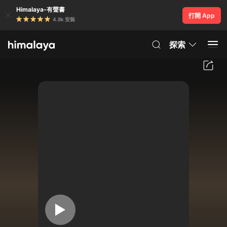
Himalaya-有聲書
打開 App
4.8k 安裝
探索