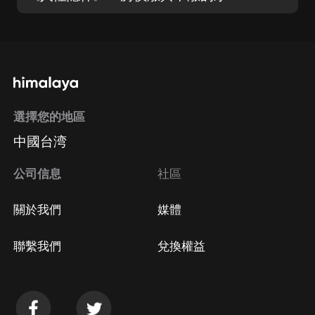
選擇您的地區
中國台湾
公司信息
社區
關於我們
媒體
聯繫我們
兌換權益