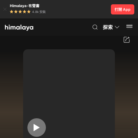
Himalaya-有聲書
打開 App
4.8k 安裝
探索