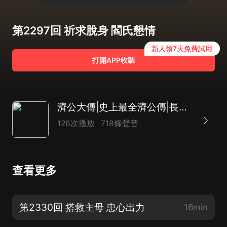
第2297回 祈求脫身 閻氏懇情
新人領7天免費試用
打開APP收聽
濟公大傳|史上最全濟公傳|長篇神魔評書|致敬經典|達林開講
126次播放
718條聲音
查看更多
第2330回 搭救主母 忠心出力
16min