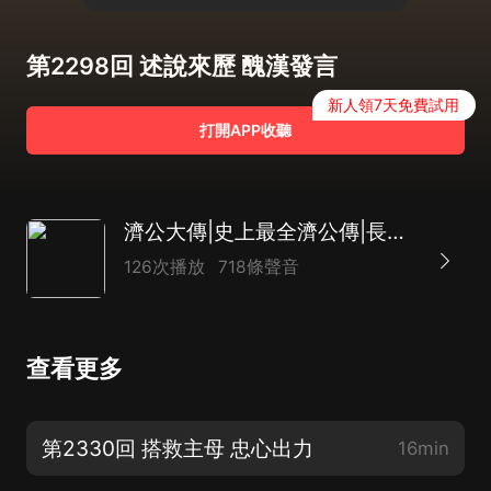
第2298回 述說來歷 醜漢發言
新人領7天免費試用
打開APP收聽
濟公大傳|史上最全濟公傳|長篇神魔評書|致敬經典|達林開講
126次播放
718條聲音
查看更多
第2330回 搭救主母 忠心出力
16min