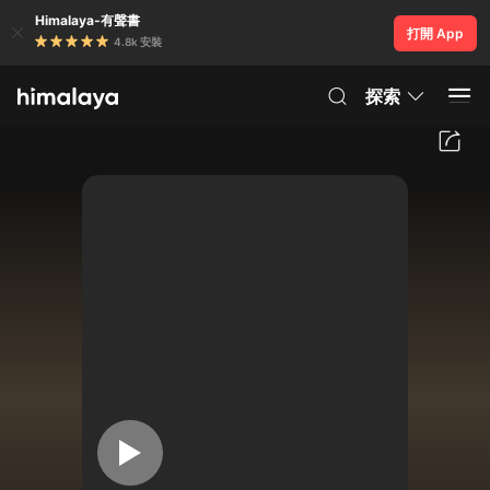
Himalaya-有聲書
打開 App
4.8k 安裝
探索