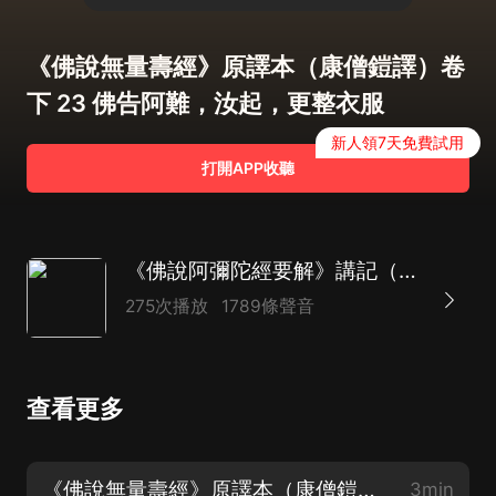
《佛說無量壽經》原譯本（康僧鎧譯）卷
下 23 佛告阿難，汝起，更整衣服
新人領7天免費試用
打開APP收聽
《佛說阿彌陀經要解》講記（帶文稿）|淨土十要|佛經
275次播放
1789條聲音
查看更多
《佛說無量壽經》原譯本（康僧鎧譯）卷下 28 佛語彌勒，如來興世
3min