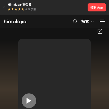
Himalaya-有聲書
打開 App
4.8k 安裝
探索