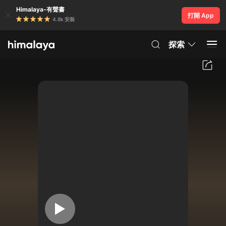
Himalaya-有聲書
打開 App
4.8k 安裝
探索