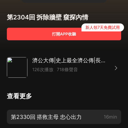
第2304回 拆除牆壁 窺探內情
新人領7天免費試用
打開APP收聽
濟公大傳|史上最全濟公傳|長篇神魔評書|致敬經典|達林開講
126次播放
718條聲音
查看更多
第2330回 搭救主母 忠心出力
16min