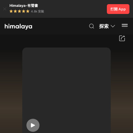
Himalaya-有聲書
打開 App
4.8k 安裝
探索