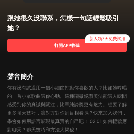
跟她很久没聯系，怎樣一句話輕鬆吸引
她？
新人領7天免費試用
打開APP收聽
聲音簡介
你有没有試過用一個小細節打動你喜歡的人？比如她哼唱
的一首小眾歌曲讓你心動。這種顯微鏡讚美法能讓人瞬間
感受到你的真誠與關注，比單純誇獎更有魅力。想要了解
更多聊天技巧，讓對方對你刮目相看嗎？快來加入我們，
學會如何用語言展現最真實的自己吧！ 02:01 如何輕鬆應
對聊天？聊天技巧和方法大揭秘！